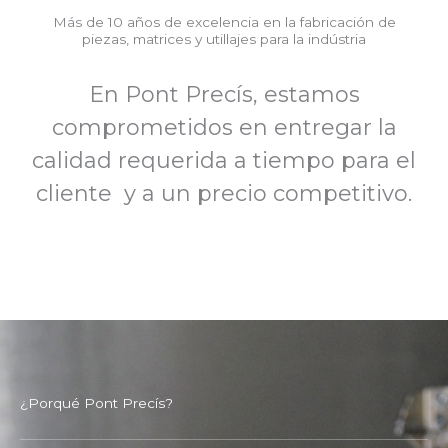
Más de 10 años de excelencia en la fabricación de
fabricación de
piezas, matrices y utillajes para la indústria
piezas, matrices
En Pont Precís, estamos
y utillajes para la
comprometidos en entregar la
indústria
calidad requerida a tiempo para el
cliente y a un precio competitivo.
Conócenos
¿Porqué Pont Precís?