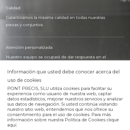
Calidad
Garantizamos la máxima calidad en todas nuestras
piezas y conjuntos.
Atención personalizada
Nuestro equipo se ocupará de dar respuesta en el
menor tiempo posible a todas las dudas, consultas o
Información que usted debe conocer acerca del
problemas que les puedan surgir.
uso de cookies
PONT PRECIS, SLU utiliza cookies para facilitar su
experiencia como usuario de nuestra web, captar
datos estadísticos, mejorar nuestros servicios y analizar
Entregas
sus datos de navegación. Si usted continúa visitando
nuestro sitio web, entendemos que nos ofrece su
Estamos sumergidos en un estado de mejora continua
consentimiento para el uso de cookies. Para más
para poder reducir los plazos de entrega.
información sobre nuestra Política de Cookies clique
aquí.