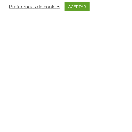
Preferencias de cookies
ACEPTAR
Confianza
Nuestra filosofía de empresa es ser sinceros siempre, si
no podemos cumplir con el plazo que nos piden, no
aceptamos el pedido.
Ofrecemos la solución perfecta para todas las necesidades
de su empresa
Ver servicios