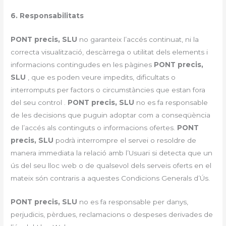
6. Responsabilitats
PONT precis, SLU
no garanteix l’accés continuat, ni la
correcta visualització, descàrrega o utilitat dels elements i
informacions contingudes en les pàgines
PONT precis,
SLU
, que es poden veure impedits, dificultats o
interromputs per factors o circumstàncies que estan fora
del seu control .
PONT precis, SLU
no es fa responsable
de les decisions que puguin adoptar com a conseqüència
de l’accés als continguts o informacions ofertes.
PONT
precis, SLU
podrà interrompre el servei o resoldre de
manera immediata la relació amb l’Usuari si detecta que un
ús del seu lloc web o de qualsevol dels serveis oferts en el
mateix són contraris a aquestes Condicions Generals d’Ús.
PONT precis, SLU
no es fa responsable per danys,
perjudicis, pèrdues, reclamacions o despeses derivades de