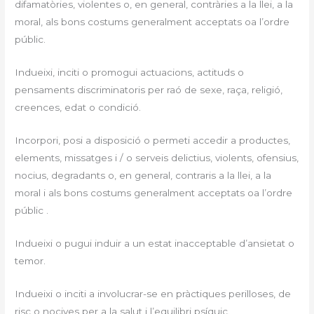
difamatòries, violentes o, en general, contràries a la llei, a la
moral, als bons costums generalment acceptats oa l’ordre
públic.
Indueixi, inciti o promogui actuacions, actituds o
pensaments discriminatoris per raó de sexe, raça, religió,
creences, edat o condició.
Incorpori, posi a disposició o permeti accedir a productes,
elements, missatges i / o serveis delictius, violents, ofensius,
nocius, degradants o, en general, contraris a la llei, a la
moral i als bons costums generalment acceptats oa l’ordre
públic .
Indueixi o pugui induir a un estat inacceptable d’ansietat o
temor.
Indueixi o inciti a involucrar-se en pràctiques perilloses, de
risc o nocives per a la salut i l’equilibri psíquic.