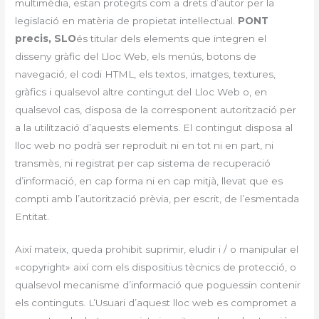
multimèdia, estan protegits com a drets d’autor per la
legislació en matèria de propietat intel·lectual.
PONT
precis, SLO
és titular dels elements que integren el
disseny gràfic del Lloc Web, els menús, botons de
navegació, el codi HTML, els textos, imatges, textures,
gràfics i qualsevol altre contingut del Lloc Web o, en
qualsevol cas, disposa de la corresponent autorització per
a la utilització d’aquests elements. El contingut disposa al
lloc web no podrà ser reproduït ni en tot ni en part, ni
transmès, ni registrat per cap sistema de recuperació
d’informació, en cap forma ni en cap mitjà, llevat que es
compti amb l’autorització prèvia, per escrit, de l’esmentada
Entitat.
Així mateix, queda prohibit suprimir, eludir i / o manipular el
«copyright» així com els dispositius tècnics de protecció, o
qualsevol mecanisme d’informació que poguessin contenir
els continguts. L’Usuari d’aquest lloc web es compromet a