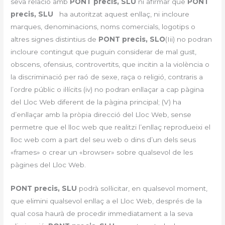
seva relació amb
PONT precis, SLU
ni afirmar que
PONT
precis, SLU
ha autoritzat aquest enllaç, ni incloure
marques, denominacions, noms comercials, logotips o
altres signes distintius de
PONT precis, SLO
(Iii) no podran
incloure contingut que puguin considerar de mal gust,
obscens, ofensius, controvertits, que incitin a la violència o
la discriminació per raó de sexe, raça o religió, contraris a
l’ordre públic o il·lícits (iv) no podran enllaçar a cap pàgina
del Lloc Web diferent de la pàgina principal; (V) ha
d’enllaçar amb la pròpia direcció del Lloc Web, sense
permetre que el lloc web que realitzi l’enllaç reprodueixi el
lloc web com a part del seu web o dins d’un dels seus
«frames» o crear un «browser» sobre qualsevol de les
pàgines del Lloc Web.
PONT precis, SLU
podrà sol·licitar, en qualsevol moment,
que elimini qualsevol enllaç a el Lloc Web, després de la
qual cosa haurà de procedir immediatament a la seva