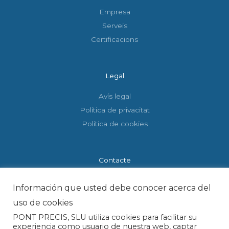
Empresa
Serveis
Certificacions
Legal
Avís legal
Política de privacitat
Política de cookies
Contacte
P.I. El Pont, C/ Carrer Les Fonts, 31, 08254 El Pont de
Información que usted debe conocer acerca del
Vilomara, Barcelona
uso de cookies
+34 93 831 88 46
PONT PRECIS, SLU utiliza cookies para facilitar su
pontprecis@pontprecis.es
experiencia como usuario de nuestra web, captar