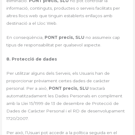
eliminació.
PONT precis, SLU
no pot controlar la
informació, continguts, productes o serveis facilitats per
altres llocs web que tinguin establerts enllaços amb
destinació a el Lloc Web.
En conseqüència,
PONT precis, SLU
no assumeix cap
tipus de responsabilitat per qualsevol aspecte.
8. Protecció de dades
Per utilitzar alguns dels Serveis, els Usuaris han de
proporcionar prèviament certes dades de caràcter
personal. Per a això,
PONT precis, SLU
tractarà
automatitzadament les Dades Personals en compliment
amb la Llei 15/1999 de 13 de desembre de Protecció de
Dades de Caràcter Personal i el RD de desenvolupament
1720/2007.
Per això, l’Usuari pot accedir a la política seguida en el