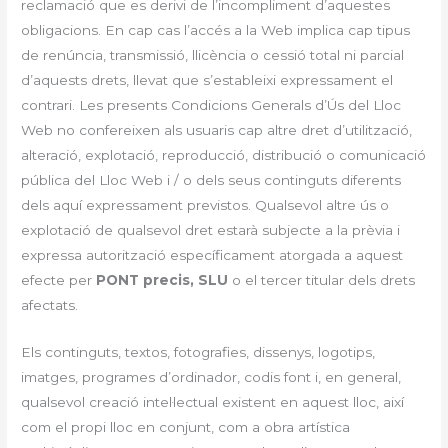
reclamació que es derivi de l’incompliment d’aquestes
obligacions. En cap cas l’accés a la Web implica cap tipus
de renúncia, transmissió, llicència o cessió total ni parcial
d’aquests drets, llevat que s’estableixi expressament el
contrari. Les presents Condicions Generals d’Ús del Lloc
Web no confereixen als usuaris cap altre dret d’utilització,
alteració, explotació, reproducció, distribució o comunicació
pública del Lloc Web i / o dels seus continguts diferents
dels aquí expressament previstos. Qualsevol altre ús o
explotació de qualsevol dret estarà subjecte a la prèvia i
expressa autorització específicament atorgada a aquest
efecte per
PONT precis, SLU
o el tercer titular dels drets
afectats.
Els continguts, textos, fotografies, dissenys, logotips,
imatges, programes d’ordinador, codis font i, en general,
qualsevol creació intel·lectual existent en aquest lloc, així
com el propi lloc en conjunt, com a obra artística