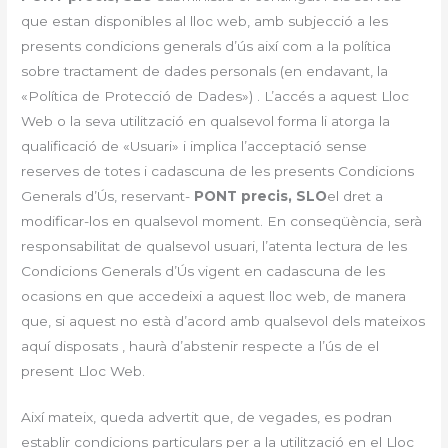
que estan disponibles al lloc web, amb subjecció a les
presents condicions generals d’ús així com a la política
sobre tractament de dades personals (en endavant, la
«Política de Protecció de Dades») . L’accés a aquest Lloc
Web o la seva utilització en qualsevol forma li atorga la
qualificació de «Usuari» i implica l’acceptació sense
reserves de totes i cadascuna de les presents Condicions
Generals d’Ús, reservant-
PONT precis, SLO
el dret a
modificar-los en qualsevol moment. En conseqüència, serà
responsabilitat de qualsevol usuari, l’atenta lectura de les
Condicions Generals d’Ús vigent en cadascuna de les
ocasions en que accedeixi a aquest lloc web, de manera
que, si aquest no està d’acord amb qualsevol dels mateixos
aquí disposats , haurà d’abstenir respecte a l’ús de el
present Lloc Web.
Així mateix, queda advertit que, de vegades, es podran
establir condicions particulars per a la utilització en el Lloc