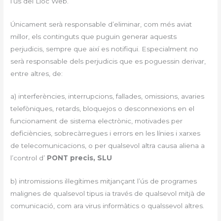
l’ús del Lloc Web.
Únicament serà responsable d’eliminar, com més aviat
millor, els continguts que puguin generar aquests
perjudicis, sempre que així es notifiqui. Especialment no
serà responsable dels perjudicis que es poguessin derivar,
entre altres, de:
a) interferències, interrupcions, fallades, omissions, avaries
telefòniques, retards, bloquejos o desconnexions en el
funcionament de sistema electrònic, motivades per
deficiències, sobrecàrregues i errors en les línies i xarxes
de telecomunicacions, o per qualsevol altra causa aliena a
l’control d’
PONT precis, SLU
b) intromissions il·legítimes mitjançant l’ús de programes
malignes de qualsevol tipus ia través de qualsevol mitjà de
comunicació, com ara virus informàtics o qualssevol altres.