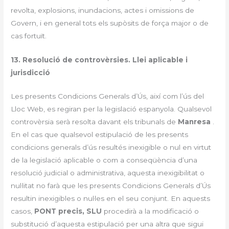
revolta, explosions, inundacions, actes i omissions de
Govern, i en general tots els supòsits de força major o de
cas fortuït.
13. Resolució de controvèrsies. Llei aplicable i
jurisdicció
Les presents Condicions Generals d’Ús, així com l’ús del
Lloc Web, es regiran per la legislació espanyola. Qualsevol
controvèrsia serà resolta davant els tribunals de
Manresa
.
En el cas que qualsevol estipulació de les presents
condicions generals d’ús resultés inexigible o nul en virtut
de la legislació aplicable o com a conseqüència d’una
resolució judicial o administrativa, aquesta inexigibilitat o
nul·litat no farà que les presents Condicions Generals d’Ús
resultin inexigibles o nul·les en el seu conjunt. En aquests
casos,
PONT precis, SLU
procedirà a la modificació o
substitució d’aquesta estipulació per una altra que sigui