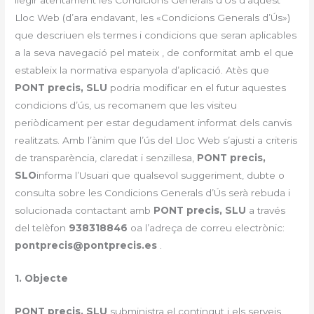
Lloc Web (d’ara endavant, les «Condicions Generals d’Ús»)
que descriuen els termes i condicions que seran aplicables
a la seva navegació pel mateix , de conformitat amb el que
estableix la normativa espanyola d’aplicació. Atès que
PONT precis, SLU
podria modificar en el futur aquestes
condicions d’ús, us recomanem que les visiteu
periòdicament per estar degudament informat dels canvis
realitzats. Amb l’ànim que l’ús del Lloc Web s’ajusti a criteris
de transparència, claredat i senzillesa,
PONT precis,
SLO
informa l’Usuari que qualsevol suggeriment, dubte o
consulta sobre les Condicions Generals d’Ús serà rebuda i
solucionada contactant amb
PONT precis, SLU
a través
del telèfon
938318846
oa l’adreça de correu electrònic:
pontprecis@pontprecis.es
.
1. Objecte
PONT precis, SLU
subministra el contingut i els serveis