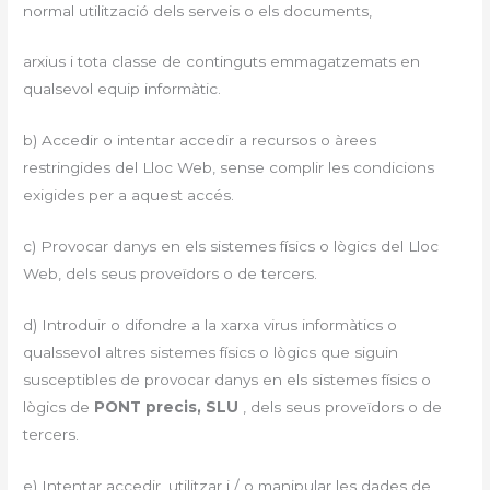
normal utilització dels serveis o els documents,
arxius i tota classe de continguts emmagatzemats en
qualsevol equip informàtic.
b) Accedir o intentar accedir a recursos o àrees
restringides del Lloc Web, sense complir les condicions
exigides per a aquest accés.
c) Provocar danys en els sistemes físics o lògics del Lloc
Web, dels seus proveïdors o de tercers.
d) Introduir o difondre a la xarxa virus informàtics o
qualssevol altres sistemes físics o lògics que siguin
susceptibles de provocar danys en els sistemes físics o
lògics de
PONT precis, SLU
, dels seus proveïdors o de
tercers.
e) Intentar accedir, utilitzar i / o manipular les dades de