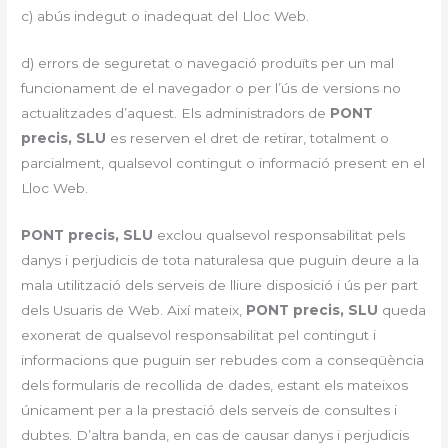
c) abús indegut o inadequat del Lloc Web.
d) errors de seguretat o navegació produïts per un mal
funcionament de el navegador o per l’ús de versions no
actualitzades d’aquest. Els administradors de
PONT
precis, SLU
es reserven el dret de retirar, totalment o
parcialment, qualsevol contingut o informació present en el
Lloc Web.
PONT precis, SLU
exclou qualsevol responsabilitat pels
danys i perjudicis de tota naturalesa que puguin deure a la
mala utilització dels serveis de lliure disposició i ús per part
dels Usuaris de Web. Així mateix,
PONT precis, SLU
queda
exonerat de qualsevol responsabilitat pel contingut i
informacions que puguin ser rebudes com a conseqüència
dels formularis de recollida de dades, estant els mateixos
únicament per a la prestació dels serveis de consultes i
dubtes. D’altra banda, en cas de causar danys i perjudicis