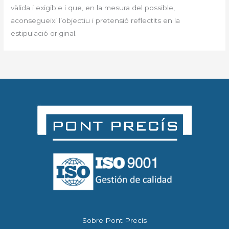
vàlida i exigible i que, en la mesura del possible,
aconsegueixi l’objectiu i pretensió reflectits en la
estipulació original.
Sobre Pont Precís