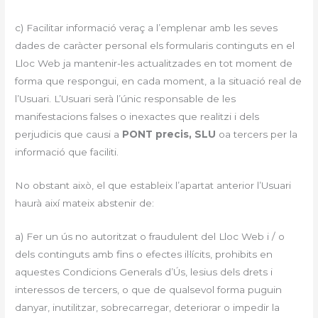
c) Facilitar informació veraç a l’emplenar amb les seves
dades de caràcter personal els formularis continguts en el
Lloc Web ja mantenir-les actualitzades en tot moment de
forma que respongui, en cada moment, a la situació real de
l’Usuari. L’Usuari serà l’únic responsable de les
manifestacions falses o inexactes que realitzi i dels
perjudicis que causi a
PONT precis, SLU
oa tercers per la
informació que faciliti.
No obstant això, el que estableix l’apartat anterior l’Usuari
haurà així mateix abstenir de:
a) Fer un ús no autoritzat o fraudulent del Lloc Web i / o
dels continguts amb fins o efectes il·lícits, prohibits en
aquestes Condicions Generals d’Ús, lesius dels drets i
interessos de tercers, o que de qualsevol forma puguin
danyar, inutilitzar, sobrecarregar, deteriorar o impedir la