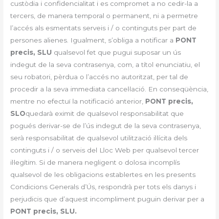
custòdia i confidencialitat i es compromet a no cedir-la a
tercers, de manera temporal o permanent, ni a permetre
l’accés als esmentats serveis i / o continguts per part de
persones alienes. Igualment, s’obliga a notificar a
PONT
precis, SLU
qualsevol fet que pugui suposar un ús
indegut de la seva contrasenya, com, a títol enunciatiu, el
seu robatori, pèrdua o l’accés no autoritzat, per tal de
procedir a la seva immediata cancel·lació. En conseqüència,
mentre no efectuï la notificació anterior,
PONT precis,
SLO
quedarà eximit de qualsevol responsabilitat que
pogués derivar-se de l’ús indegut de la seva contrasenya,
serà responsabilitat de qualsevol utilització il·lícita dels
continguts i / o serveis del Lloc Web per qualsevol tercer
il·legítim. Si de manera negligent o dolosa incomplís
qualsevol de les obligacions establertes en les presents
Condicions Generals d’Ús, respondrà per tots els danys i
perjudicis que d’aquest incompliment puguin derivar per a
PONT precis, SLU.