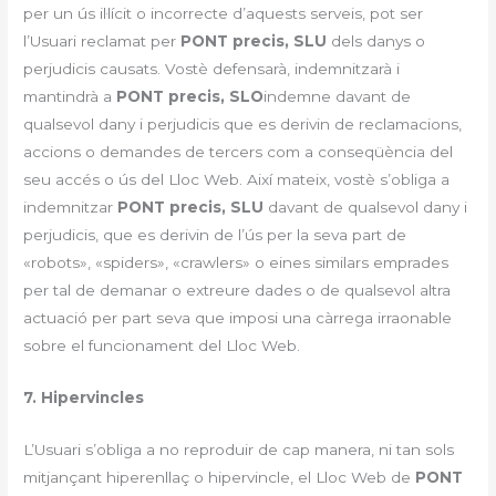
per un ús il·lícit o incorrecte d’aquests serveis, pot ser
l’Usuari reclamat per
PONT precis, SLU
dels danys o
perjudicis causats. Vostè defensarà, indemnitzarà i
mantindrà a
PONT precis, SLO
indemne davant de
qualsevol dany i perjudicis que es derivin de reclamacions,
accions o demandes de tercers com a conseqüència del
seu accés o ús del Lloc Web. Així mateix, vostè s’obliga a
indemnitzar
PONT precis, SLU
davant de qualsevol dany i
perjudicis, que es derivin de l’ús per la seva part de
«robots», «spiders», «crawlers» o eines similars emprades
per tal de demanar o extreure dades o de qualsevol altra
actuació per part seva que imposi una càrrega irraonable
sobre el funcionament del Lloc Web.
7. Hipervincles
L’Usuari s’obliga a no reproduir de cap manera, ni tan sols
mitjançant hiperenllaç o hipervincle, el Lloc Web de
PONT