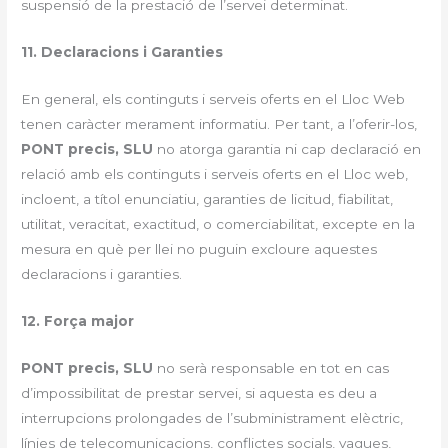
suspensió de la prestació de l’servei determinat.
11. Declaracions i Garanties
En general, els continguts i serveis oferts en el Lloc Web
tenen caràcter merament informatiu. Per tant, a l’oferir-los,
PONT precis, SLU
no atorga garantia ni cap declaració en
relació amb els continguts i serveis oferts en el Lloc web,
incloent, a títol enunciatiu, garanties de licitud, fiabilitat,
utilitat, veracitat, exactitud, o comerciabilitat, excepte en la
mesura en què per llei no puguin excloure aquestes
declaracions i garanties.
12. Força major
PONT precis, SLU
no serà responsable en tot en cas
d’impossibilitat de prestar servei, si aquesta es deu a
interrupcions prolongades de l’subministrament elèctric,
línies de telecomunicacions, conflictes socials, vagues,