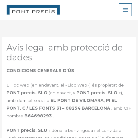
Vés
al
contingut
Avís legal amb protecció de
dades
CONDICIONS GENERALS D’ÚS
El lloc web (en endavant, el «Lloc Web») és propietat de
PONT precis, SLO
(en davant, »
PONT precis, SLO
«),
amb domicili social a
EL PONT DE VILOMARA, PI EL
PONT, C / LES FONTS 31 – 08254 BARCELONA
, amb CIF
nombre
B64698293
.
PONT precis, SLU
li dóna la benvinguda i el convida a
llegir atentament les Condicions Generals d’Ús d’aquest