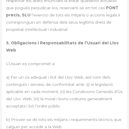
respectar els drets enunciats ia evitar qualsevol actuació
que pogués perjudicar-los, reservant-se en tot cas
PONT
precis, SLU
l’exercici de tots els mitjans o accions legals li
corresponguin en defensa dels seus legítims drets de
propietat intel·lectual i industrial .
5. Obligacions i Responsabilitats de l’Usuari del Lloc
Web
L’Usuari es compromet a:
a) Fer un ús adequat i lícit del Lloc Web, així com dels
continguts i serveis, de conformitat amb: (i) la legislació
aplicable en cada moment; (Ii) les Condicions Generals d’Ús
del Lloc Web; (Iii) la moral i bons costums generalment
acceptats i (iv) l’ordre públic.
b) Proveir-se de tots els mitjans i requeriments tècnics que
calguin per accedir a la Web.