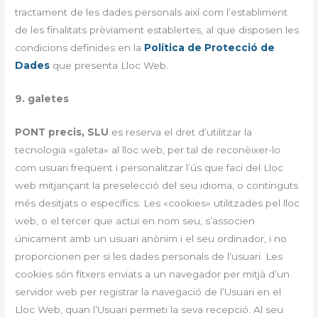
tractament de les dades personals així com l’establiment
de les finalitats prèviament establertes, al que disposen les
condicions definides en la
Política de Protecció de
Dades
que presenta Lloc Web.
9. galetes
PONT precis, SLU
es reserva el dret d’utilitzar la
tecnologia «galeta» al lloc web, per tal de reconèixer-lo
com usuari freqüent i personalitzar l’ús que faci del Lloc
web mitjançant la preselecció del seu idioma, o continguts
més desitjats o específics. Les «cookies» utilitzades pel lloc
web, o el tercer que actuï en nom seu, s’associen
únicament amb un usuari anònim i el seu ordinador, i no
proporcionen per si les dades personals de l’usuari. Les
cookies són fitxers enviats a un navegador per mitjà d’un
servidor web per registrar la navegació de l’Usuari en el
Lloc Web, quan l’Usuari permeti la seva recepció. Al seu