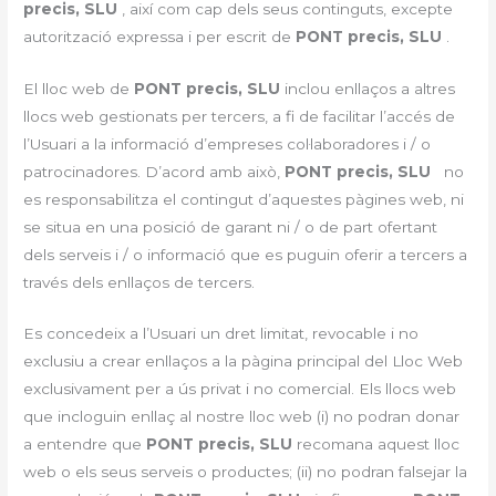
precis, SLU
, així com cap dels seus continguts, excepte
autorització expressa i per escrit de
PONT precis, SLU
.
El lloc web de
PONT precis, SLU
inclou enllaços a altres
llocs web gestionats per tercers, a fi de facilitar l’accés de
l’Usuari a la informació d’empreses col·laboradores i / o
patrocinadores. D’acord amb això,
PONT precis, SLU
no
es responsabilitza el contingut d’aquestes pàgines web, ni
se situa en una posició de garant ni / o de part ofertant
dels serveis i / o informació que es puguin oferir a tercers a
través dels enllaços de tercers.
Es concedeix a l’Usuari un dret limitat, revocable i no
exclusiu a crear enllaços a la pàgina principal del Lloc Web
exclusivament per a ús privat i no comercial. Els llocs web
que incloguin enllaç al nostre lloc web (i) no podran donar
a entendre que
PONT precis, SLU
recomana aquest lloc
web o els seus serveis o productes; (ii) no podran falsejar la