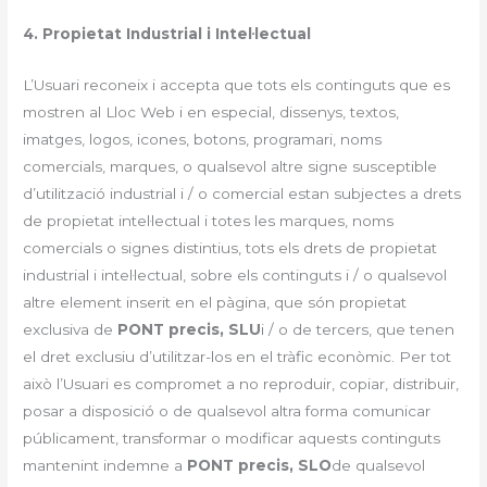
4. Propietat Industrial i Intel·lectual
L’Usuari reconeix i accepta que tots els continguts que es
mostren al Lloc Web i en especial, dissenys, textos,
imatges, logos, icones, botons, programari, noms
comercials, marques, o qualsevol altre signe susceptible
d’utilització industrial i / o comercial estan subjectes a drets
de propietat intel·lectual i totes les marques, noms
comercials o signes distintius, tots els drets de propietat
industrial i intel·lectual, sobre els continguts i / o qualsevol
altre element inserit en el pàgina, que són propietat
exclusiva de
PONT precis, SLU
i / o de tercers, que tenen
el dret exclusiu d’utilitzar-los en el tràfic econòmic. Per tot
això l’Usuari es compromet a no reproduir, copiar, distribuir,
posar a disposició o de qualsevol altra forma comunicar
públicament, transformar o modificar aquests continguts
mantenint indemne a
PONT precis, SLO
de qualsevol