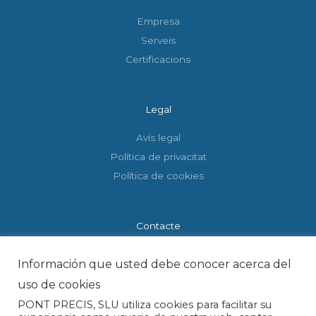
Empresa
Serveis
Certificacions
Legal
Avís legal
Política de privacitat
Política de cookies
Contacte
P.I. El Pont, C/ Carrer Les Fonts, 31, 08254 El Pont de
Información que usted debe conocer acerca del
Vilomara, Barcelona
uso de cookies
+34 93 831 88 46
PONT PRECIS, SLU utiliza cookies para facilitar su
pontprecis@pontprecis.es