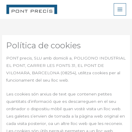
Vés
al
contingut
Política de cookies
PONT precis, SLU amb domicili a, POLIGONO INDUSTRIAL
EL PONT, CARRER LES FONTS 31, EL PONT DE
VILOMARA, BARCELONA (08254), utilitza cookies per al
funcionament del seu lloc web.
Les cookies són arxius de text que contenen petites
quantitats d’informació que es descarreguen en el seu
ordinador o dispositiu mòbil quan vostè visita un lloc web.
Les galetes s’envien de tornada a la pàgina web original en
cada visita posterior, oa un altre lloc web que les reconeix.
Les cookies són útils perquè permeten a un lloc web